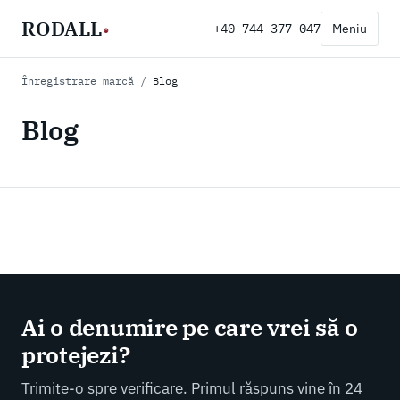
RODALL
+40 744 377 047
Meniu
®
Înregistrare marcă
/
Blog
Blog
Ai o denumire pe care vrei să o
protejezi?
Trimite-o spre verificare. Primul răspuns vine în 24